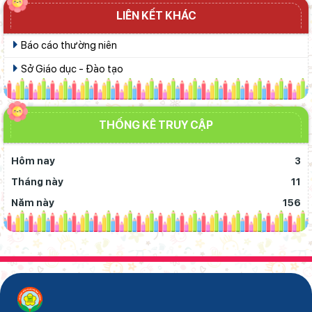
LIÊN KẾT KHÁC
Báo cáo thường niên
Sở Giáo dục - Đào tạo
THỐNG KÊ TRUY CẬP
Hôm nay
3
Tháng này
11
Năm này
156