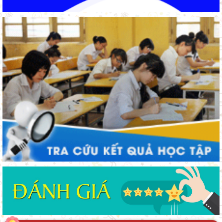
Từ khát vọng dân giàu, nước mạnh đến lý luận kinh tế thị
trường định hướng XHCN trong kỷ nguyên mới - Bài 1: Khẳng
định tư tưởng Hồ Chí Minh, đấu tranh với luận điệu xuyên tạc
Đẩy mạnh truyền thông về giáo dục nghề nghiệp trong toàn
ngành năm 2026
Thí điểm giáo dục AI góp phần đổi mới quản trị, nâng cao hiệu
quả hoạt động giáo dục