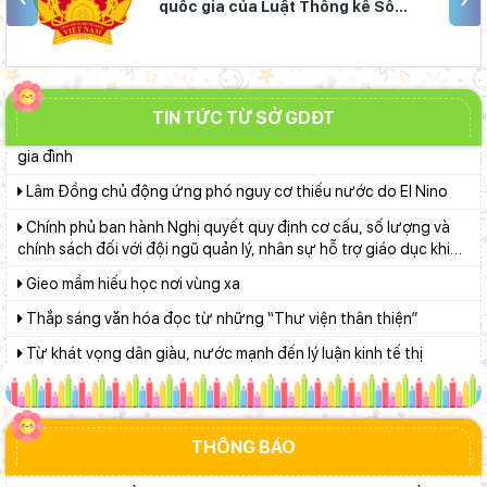
quốc gia của Luật Thống kê Số
chính gắn với áp dụng ISO 9001:2015
01/2021/QH15
Ban Văn hóa - Xã hội HĐND tỉnh Lâm Đồng khảo sát thực hiện
chính sách giáo dục hòa nhập
Chuẩn bị hành trang cho trẻ vào lớp 1: Đồng hành đúng cách từ
TIN TỨC TỪ SỞ GDĐT
gia đình
Lâm Đồng chủ động ứng phó nguy cơ thiếu nước do El Nino
Chính phủ ban hành Nghị quyết quy định cơ cấu, số lượng và
chính sách đối với đội ngũ quản lý, nhân sự hỗ trợ giáo dục khi
sắp xếp cơ sở giáo dục công lập
Gieo mầm hiếu học nơi vùng xa
Thắp sáng văn hóa đọc từ những “Thư viện thân thiện”
Từ khát vọng dân giàu, nước mạnh đến lý luận kinh tế thị
trường định hướng XHCN trong kỷ nguyên mới - Bài 2: Khơi
thông nguồn lực, vững bước tiến vào kỷ nguyên mới (tiếp theo
Lâm Đồng tập huấn cán bộ quản lý ngành Giáo dục, sẵn sàng
và hết)
cho năm học 2026 - 2027
Khát khao thay đổi cuộc sống bằng con đường học tập
THÔNG BÁO
Giữ vững nền tảng tư tưởng của Ðảng từ học đường