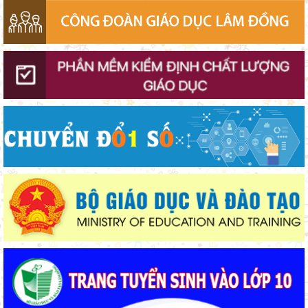
Sở Giáo dục và Đào tạo Lâm Đồng đẩy mạnh cải cách hành
chính gắn với áp dụng ISO 9001:2015
Ban Văn hóa - Xã hội HĐND tỉnh Lâm Đồng khảo sát thực hiện
chính sách giáo dục hòa nhập
Chuẩn bị hành trang cho trẻ vào lớp 1: Đồng hành đúng cách từ
gia đình
Lâm Đồng chủ động ứng phó nguy cơ thiếu nước do El Nino
Chính phủ ban hành Nghị quyết quy định cơ cấu, số lượng và
chính sách đối với đội ngũ quản lý, nhân sự hỗ trợ giáo dục khi
sắp xếp cơ sở giáo dục công lập
Gieo mầm hiếu học nơi vùng xa
Thắp sáng văn hóa đọc từ những “Thư viện thân thiện”
Từ khát vọng dân giàu, nước mạnh đến lý luận kinh tế thị
trường định hướng XHCN trong kỷ nguyên mới - Bài 2: Khơi
thông nguồn lực, vững bước tiến vào kỷ nguyên mới (tiếp theo
Lâm Đồng tập huấn cán bộ quản lý ngành Giáo dục, sẵn sàng
và hết)
cho năm học 2026 - 2027
Khát khao thay đổi cuộc sống bằng con đường học tập
Giữ vững nền tảng tư tưởng của Ðảng từ học đường