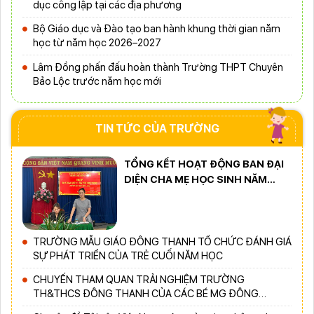
dục công lập tại các địa phương
Bộ Giáo dục và Đào tạo ban hành khung thời gian năm
học từ năm học 2026–2027
Lâm Đồng phấn đấu hoàn thành Trường THPT Chuyên
Bảo Lộc trước năm học mới
TIN TỨC CỦA TRƯỜNG
TỔNG KẾT HOẠT ĐỘNG BAN ĐẠI
DIỆN CHA MẸ HỌC SINH NĂM
HỌC 2025 – 2026 CỦA TRƯỜNG
MẪU GIÁO ĐÔNG THANH
TRƯỜNG MẪU GIÁO ĐÔNG THANH TỔ CHỨC ĐÁNH GIÁ
SỰ PHÁT TRIỂN CỦA TRẺ CUỐI NĂM HỌC
CHUYẾN THAM QUAN TRẢI NGHIỆM TRƯỜNG
TH&THCS ĐÔNG THANH CỦA CÁC BÉ MG ĐÔNG
THANH