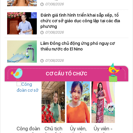
07/08/2026
Đánh giá tình hình triển khai sắp xếp, tổ
chức cơ sở giáo dục công lập tại các địa
phương
07/08/2026
Lâm Đồng chủ động ứng phó nguy cơ
thiếu nước do El Nino
07/08/2026
CƠ CẤU TỔ CHỨC
Công đoàn
Chủ tịch
Ủy viên,
Ủy viên -