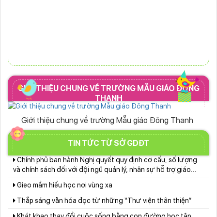
Lộc trước năm học mới
Khởi đầu định hướng nghề nghiệp
Sở Giáo dục và Đào tạo Lâm Đồng đẩy mạnh cải cách hành
chính gắn với áp dụng ISO 9001:2015
Ban Văn hóa - Xã hội HĐND tỉnh Lâm Đồng khảo sát thực
hiện chính sách giáo dục hòa nhập
GIỚI THIỆU CHUNG VỀ TRƯỜNG MẪU GIÁO ĐÔNG
Chuẩn bị hành trang cho trẻ vào lớp 1: Đồng hành đúng
THANH
cách từ gia đình
Lâm Đồng chủ động ứng phó nguy cơ thiếu nước do El
Giới thiệu chung về trường Mẫu giáo Đông Thanh
Nino
Chính phủ ban hành Nghị quyết quy định cơ cấu, số lượng
TIN TỨC TỪ SỞ GDĐT
và chính sách đối với đội ngũ quản lý, nhân sự hỗ trợ giáo
dục khi sắp xếp cơ sở giáo dục công lập
Gieo mầm hiếu học nơi vùng xa
Thắp sáng văn hóa đọc từ những “Thư viện thân thiện”
Khát khao thay đổi cuộc sống bằng con đường học tập
Từ khát vọng dân giàu, nước mạnh đến lý luận kinh tế thị