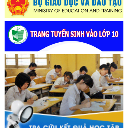
Từ khát vọng dân giàu, nước mạnh đến lý luận kinh tế thị
trường định hướng XHCN trong kỷ nguyên mới - Bài 2: Khơi
thông nguồn lực, vững bước tiến vào kỷ nguyên mới (tiếp
Lâm Đồng tập huấn cán bộ quản lý ngành Giáo dục, sẵn
theo và hết)
sàng cho năm học 2026 - 2027
Giữ vững nền tảng tư tưởng của Ðảng từ học đường
Từ khát vọng dân giàu, nước mạnh đến lý luận kinh tế thị
trường định hướng XHCN trong kỷ nguyên mới - Bài 1: Khẳng
định tư tưởng Hồ Chí Minh, đấu tranh với luận điệu xuyên tạc
Phường Xuân Trường – Đà Lạt: trang bị kiến thức, kỹ năng
phòng, chống đuối nước và sơ cấp cứu cho thanh thiếu nhi
Đẩy mạnh truyền thông về giáo dục nghề nghiệp trong toàn
ngành năm 2026