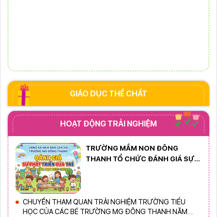
GIÁO DỤC THỂ CHẤT
HOẠT ĐỘNG TRẢI NGHIỆM
TRƯỜNG MẦM NON ĐÔNG
THANH TỔ CHỨC ĐÁNH GIÁ SỰ
PHÁT TRIỂN CỦA TRẺ CUỐI NĂM
HỌC
CHUYẾN THAM QUAN TRẢI NGHIỆM TRƯỜNG TIỂU
HỌC CỦA CÁC BÉ TRƯỜNG MG ĐÔNG THANH NĂM