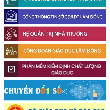
Lâm Đồng phấn đấu hoàn thành Trường THPT Chuyên Bảo
Lộc trước năm học mới
Khởi đầu định hướng nghề nghiệp
Sở Giáo dục và Đào tạo Lâm Đồng đẩy mạnh cải cách hành
chính gắn với áp dụng ISO 9001:2015
Ban Văn hóa - Xã hội HĐND tỉnh Lâm Đồng khảo sát thực
hiện chính sách giáo dục hòa nhập
Chuẩn bị hành trang cho trẻ vào lớp 1: Đồng hành đúng
cách từ gia đình
Lâm Đồng chủ động ứng phó nguy cơ thiếu nước do El
Nino
Chính phủ ban hành Nghị quyết quy định cơ cấu, số lượng
và chính sách đối với đội ngũ quản lý, nhân sự hỗ trợ giáo
dục khi sắp xếp cơ sở giáo dục công lập
Gieo mầm hiếu học nơi vùng xa
Thắp sáng văn hóa đọc từ những “Thư viện thân thiện”
Khát khao thay đổi cuộc sống bằng con đường học tập