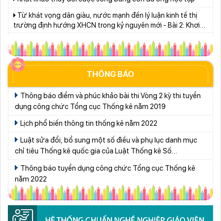
trường định hướng XHCN trong kỷ nguyên mới - Bài 2: Khơi
thông nguồn lực, vững bước tiến vào kỷ nguyên mới (tiếp
Lâm Đồng tập huấn cán bộ quản lý ngành Giáo dục, sẵn
theo và hết)
sàng cho năm học 2026 - 2027
Giữ vững nền tảng tư tưởng của Ðảng từ học đường
Từ khát vọng dân giàu, nước mạnh đến lý luận kinh tế thị
trường định hướng XHCN trong kỷ nguyên mới - Bài 1: Khẳng
THÔNG BÁO
định tư tưởng Hồ Chí Minh, đấu tranh với luận điệu xuyên tạc
Phường Xuân Trường – Đà Lạt: trang bị kiến thức, kỹ năng
Thông báo điểm và phúc khảo bài thi Vòng 2 kỳ thi tuyển
phòng, chống đuối nước và sơ cấp cứu cho thanh thiếu nhi
dụng công chức Tổng cục Thống kê năm 2019
Đẩy mạnh truyền thông về giáo dục nghề nghiệp trong toàn
Lịch phổ biến thông tin thống kê năm 2022
ngành năm 2026
Sáng đèn công trường để kịp năm học mới
Luật sửa đổi, bổ sung một số điều và phụ lục danh mục
chỉ tiêu Thống kê quốc gia của Luật Thống kê Số
Phó Chủ tịch UBND tỉnh Lâm Đồng Nguyễn Minh kiểm tra
01/2021/QH15
tiến độ Dự án Trường TH&THCS Xuân Hương
Thông báo tuyển dụng công chức Tổng cục Thống kê
năm 2022
Bộ Giáo dục và Đào tạo ban hành khung thời gian năm học
từ năm học 2026–2027
Đánh giá tình hình triển khai sắp xếp, tổ chức cơ sở giáo
dục công lập tại các địa phương