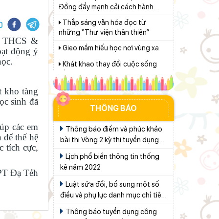
Thắp sáng văn hóa đọc từ
9001:2015
những “Thư viện thân thiện”
Gieo mầm hiếu học nơi vùng xa
NT THCS &
Khát khao thay đổi cuộc sống
oạt động ý
bằng con đường học tập
học.
Từ khát vọng dân giàu, nước
mạnh đến lý luận kinh tế thị trường
t kho tàng
định hướng XHCN trong kỷ nguyên
Lâm Đồng tập huấn cán bộ quản
học sinh đã
mới - Bài 2: Khơi thông nguồn lực,
lý ngành Giáo dục, sẵn sàng cho
THÔNG BÁO
vững bước tiến vào kỷ nguyên mới
năm học 2026 - 2027
(tiếp theo và hết)
Đẩy mạnh truyền thông về giáo
iúp các em
Thông báo điểm và phúc khảo
dục nghề nghiệp trong toàn ngành
h để thế hệ
bài thi Vòng 2 kỳ thi tuyển dụng
năm 2026
 tích cực,
Thí điểm giáo dục AI góp phần
công chức Tổng cục Thống kê
Lịch phổ biến thông tin thống
đổi mới quản trị, nâng cao hiệu quả
năm 2019
kê năm 2022
hoạt động giáo dục
T Đạ Tẻh
Lâm Đồng lấy ý kiến dự thảo
chính sách thu hút, đãi ngộ và đào
Luật sửa đổi, bổ sung một số
tạo nguồn nhân lực y tế
điều và phụ lục danh mục chỉ tiêu
Bảo đảm ngày khai giảng thực
Thống kê quốc gia của Luật
sự là ngày hội của học sinh và giáo
Thông báo tuyển dụng công
Thống kê Số 01/2021/QH15
viên