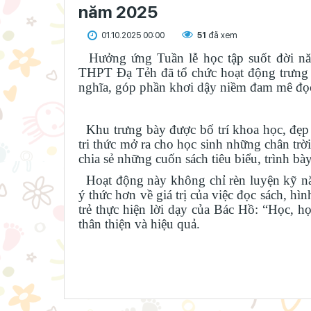
năm 2025
01.10.2025 00:00
51
đã xem
Hưởng ứng Tuần lễ học tập suốt đời 
THPT Đạ Tẻh đã tổ chức hoạt động trưng b
nghĩa, góp phần khơi dậy niềm đam mê đọc s
Khu trưng bày được bố trí khoa học, đẹp 
tri thức mở ra cho học sinh những chân trời
chia sẻ những cuốn sách tiêu biểu, trình b
Hoạt động này không chỉ rèn luyện kỹ năn
ý thức hơn về giá trị của việc đọc sách, hì
trẻ thực hiện lời dạy của Bác Hồ: “Học, h
thân thiện và hiệu quả.