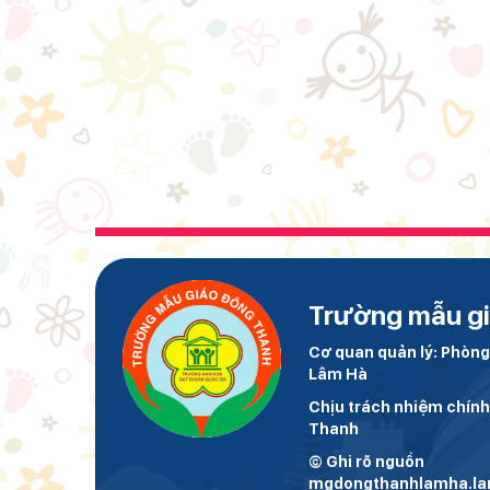
Trường mẫu g
Cơ quan quản lý: Phòng
Lâm Hà
Chịu trách nhiệm chín
Thanh
© Ghi rõ nguồn
mgdongthanhlamha.lam