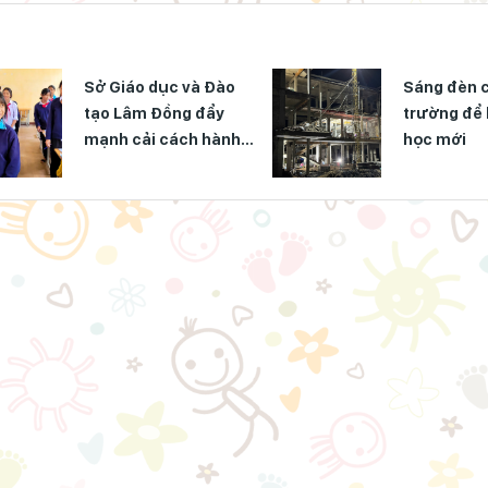
Sở Giáo dục và Đào
Sáng đèn 
tạo Lâm Đồng đẩy
trường để 
mạnh cải cách hành
học mới
chính gắn với áp dụng
ISO 9001:2015