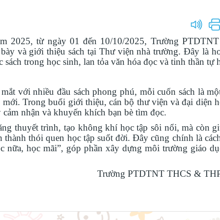
năm 2025, từ ngày 01 đến 10/10/2025, Trường PTDT
ày và giới thiệu sách tại Thư viện nhà trường. Đây là h
ách trong học sinh, lan tỏa văn hóa đọc và tinh thần tự 
mắt với nhiều đầu sách phong phú, mỗi cuốn sách là mộ
 mới. Trong buổi giới thiệu, cán bộ thư viện và đại diện 
ày cảm nhận và khuyến khích bạn bè tìm đọc.
g thuyết trình, tạo không khí học tập sôi nổi, mà còn g
nh thành thói quen học tập suốt đời. Đây cũng chính là các
ọc nữa, học mãi”, góp phần xây dựng môi trường giáo dục
Trường PTDTNT THCS & THP