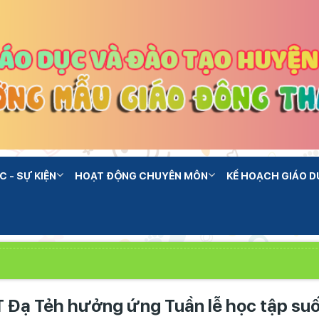
C - SỰ KIỆN
HOẠT ĐỘNG CHUYÊN MÔN
KẾ HOẠCH GIÁO D
Đạ Tẻh hưởng ứng Tuần lễ học tập suố