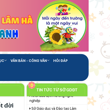
Đồng Nguyễn Minh kiểm tra tiến
độ Dự án Trường TH&THCS Xuân
Chuẩn bị hành trang cho trẻ vào
Hương
lớp 1: Đồng hành đúng cách từ gia
đình
Lâm Đồng chủ động ứng phó
nguy cơ thiếu nước do El Nino
Chính phủ ban hành Nghị quyết
quy định cơ cấu, số lượng và chính
sách đối với đội ngũ quản lý, nhân
Bộ Giáo dục và Đào tạo ban hành
sự hỗ trợ giáo dục khi sắp xếp cơ
khung thời gian năm học từ năm
sở giáo dục công lập
học 2026–2027
ỤC
VĂN BẢN - CÔNG VĂN
HỎI ĐÁP
Đánh giá tình hình triển khai sắp
xếp, tổ chức cơ sở giáo dục công
lập tại các địa phương
Lâm Đồng phấn đấu hoàn thành
Trường THPT Chuyên Bảo Lộc
trước năm học mới
Khởi đầu định hướng nghề
TIN TỨC TỪ SỞ GDĐT
nghiệp
Sở Giáo dục và Đào tạo Lâm
t đời
Đồng đẩy mạnh cải cách hành
chính gắn với áp dụng ISO