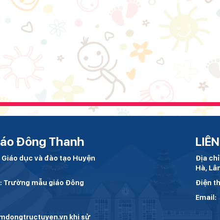
iáo Đông Thanh
LIÊN
 Giáo dục và đào tạo Huyện
Địa ch
Hà, Lâ
h: Trường mẫu giáo Đông
Điện th
Email:
dongtructuyen.vn khi sử