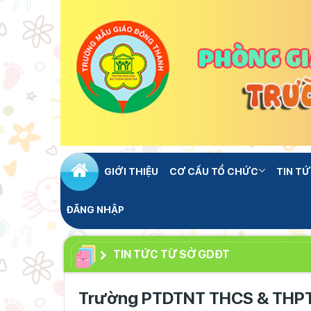
GIỚI THIỆU
CƠ CẤU TỔ CHỨC
TIN TỨ
ĐĂNG NHẬP
TIN TỨC TỪ SỞ GDĐT
Trường PTDTNT THCS & THPT 