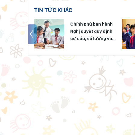
TIN TỨC KHÁC
 tình hình
Chính phủ ban hành
ai sắp xếp, tổ
Nghị quyết quy định
 sở giáo dục
cơ cấu, số lượng và
 tại các địa
chính sách đối với đội
ngũ quản lý, nhân sự
hỗ trợ giáo dục khi
sắp xếp cơ sở giáo
dục công lập